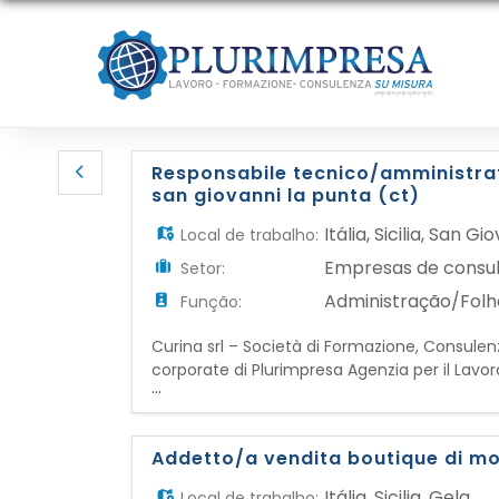
Responsabile tecnico/amministrat
san giovanni la punta (ct)
Itália
,
Sicilia
,
San Gio
Local de trabalho:
Empresas de consul
Setor:
Administração/Fol
Função:
Curina srl – Società di Formazione, Consulenza
corporate di Plurimpresa Agenzia per il Lavoro
...
seleziona: Responsabile Tecnico/Amministra
responsabile della gestione tecnico-org
Addetto/a vendita boutique di mo
Itália
,
Sicilia
,
Gela
Local de trabalho: