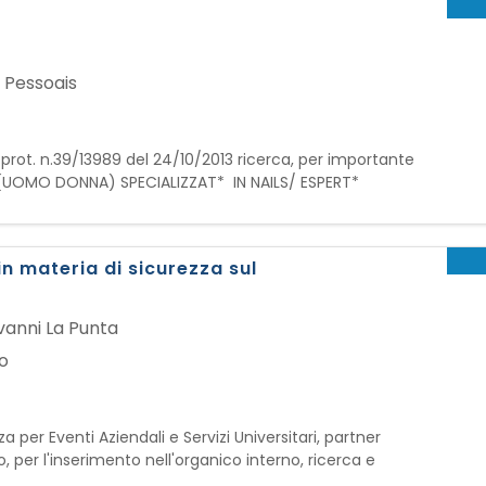
 Pessoais
. prot. n.39/13989 del 24/10/2013 ricerca, per importante
 (UOMO DONNA) SPECIALIZZAT* IN NAILS/ ESPERT*
NSABILITA' NAILS ARTIST: - Eseguire manicure, pedicure e
n materia di sicurezza sul
vanni La Punta
o
 per Eventi Aziendali e Servizi Universitari, partner
, per l'inserimento nell'organico interno, ricerca e
 Sicurezza Sul Lavoro in tirocinio La risorsa si occuperà,