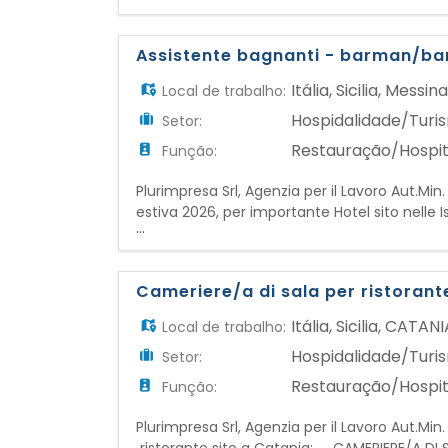
in costante affiancamento, della gesti
Assistente bagnanti - barman/barl
Itália
,
Sicilia
,
Messin
Local de trabalho:
Hospidalidade/Turi
Setor:
Restauração/Hospit
Função:
Plurimpresa Srl, Agenzia per il Lavoro Aut.Min
estiva 2026, per importante Hotel sito nell
...
- Monitorare costantemente le zone di mare e 
prevenendo incidenti e co
Cameriere/a di sala per ristorant
Itália
,
Sicilia
,
CATANI
Local de trabalho:
Hospidalidade/Turi
Setor:
Restauração/Hospit
Função:
Plurimpresa Srl, Agenzia per il Lavoro Aut.Min