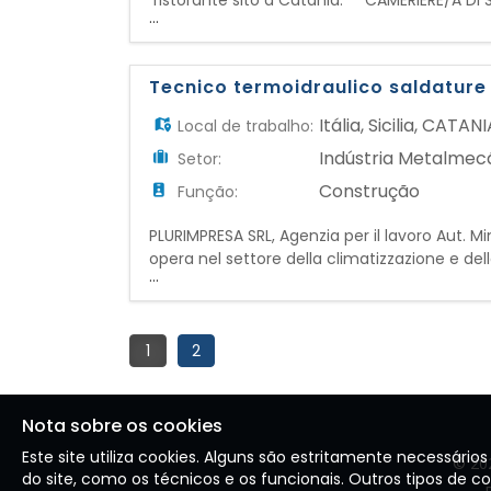
ristorante sito a Catania: CAMERIERE/A DI S
...
con la brigata di sala e di cucina, contribu
professionalità e cura del dettaglio.
Tecnico termoidraulico saldature
Itália
,
Sicilia
,
CATANI
Local de trabalho:
Indústria Metalmec
Setor:
Construção
Função:
PLURIMPRESA SRL, Agenzia per il lavoro Aut. M
opera nel settore della climatizzazione e d
...
TECNICO TERMOIDRAULICO SALDATURE RAME PE
all'interno del team tecnico e si occuperà de
1
2
Nota sobre os cookies
Este site utiliza cookies. Alguns são estritamente necessári
©
20
do site, como os técnicos e os funcionais. Outros tipos de c