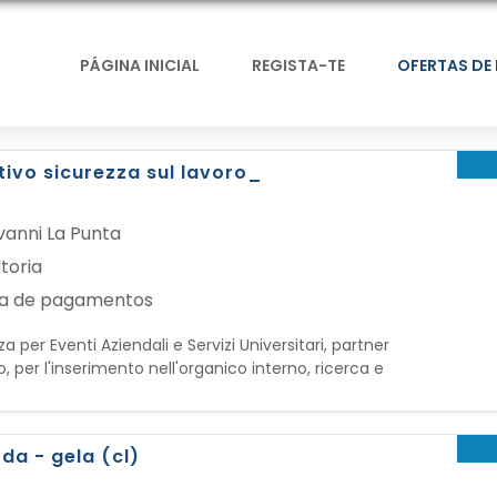
PÁGINA INICIAL
REGISTA-TE
OFERTAS DE
ivo sicurezza sul lavoro_
vanni La Punta
toria
ha de pagamentos
 per Eventi Aziendali e Servizi Universitari, partner
, per l'inserimento nell'organico interno, ricerca e
tivo in materia di Sicurezza Sul Lavoro La risorsa sarà
da - gela (cl)