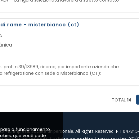
ALA La figura selezionata lavorerà a stretto contatto
endo a mantenere elevati standard di accoglienza,
 di rame - misterbianco (ct)
A
ánica
in. prot. n.39/13989, ricerca, per importante azienda che
ella refrigerazione con sede a Misterbianco (CT):
R TUBAZIONI FRIGORIFERE La risorsa sarà inserita
ll
TOTAL
14
os para o funcionamento
26 Plurimpresa. Società unipersonale. All Rights Reserved. P.I. 04781
ookies, que você pode