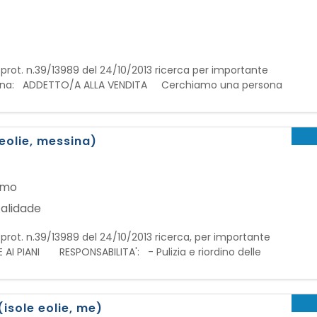
. prot. n.39/13989 del 24/10/2013 ricerca per importante
un/una: ADDETTO/A ALLA VENDITA Cerchiamo una persona
ace di trasformare ogni visita in un'esperienza unica!
 eolie, messina)
a
smo
alidade
. prot. n.39/13989 del 24/10/2013 ricerca, per importante
E AI PIANI RESPONSABILITA': - Pulizia e riordino delle
ria e rifornimento prodotti di cortesia - Controllo dello
(isole eolie, me)