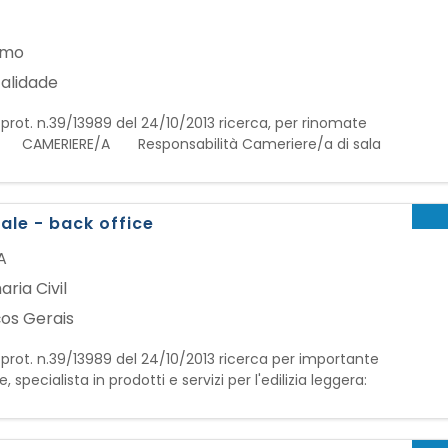
a
smo
alidade
. prot. n.39/13989 del 24/10/2013 ricerca, per rinomate
ie, ME): CAMERIERE/A Responsabilità Cameriere/a di sala
razione e riordino della sala - Accoglienza clienti
le - back office
A
ria Civil
ços Gerais
. prot. n.39/13989 del 24/10/2013 ricerca per importante
 specialista in prodotti e servizi per l'edilizia leggera:
ONSABILITA': - Supportare la Direzione Commerciale e