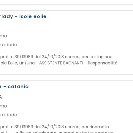
ady - isole eolie
a
smo
alidade
. prot. n.39/13989 del 24/10/2013 ricerca, per la stagione
e Isole Eolie, un/una: ASSISTENTE BAGNANTI Responsabilità :
piscina per garantire la sicurezza di tutti gli utenti,
e - catania
A
smo
alidade
. prot. n.39/13989 del 24/10/2013 ricerca, per rinomato