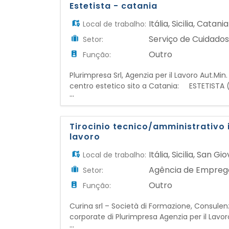
Estetista - catania
Itália
,
Sicilia
,
Catania
Local de trabalho:
Serviço de Cuidados
Setor:
Outro
Função:
Plurimpresa Srl, Agenzia per il Lavoro Aut.Min
centro estetico sito a Catania: ESTETISTA
...
NELL'UTILIZZO DI MACCHINARI ESTETICI RESPO
trattamenti estetici per mani e piedi.
Tirocinio tecnico/amministrativo i
lavoro
Itália
,
Sicilia
,
San Gio
Local de trabalho:
Agência de Empreg
Setor:
Outro
Função:
Curina srl – Società di Formazione, Consulenza
corporate di Plurimpresa Agenzia per il Lavoro
...
seleziona: Addetto/a Tecnico/Amministrativo