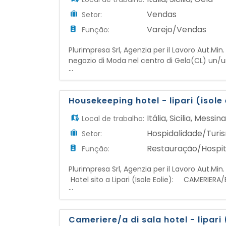
Vendas
Setor:
Varejo/Vendas
Função:
Plurimpresa Srl, Agenzia per il Lavoro Aut.Min
negozio di Moda nel centro di Gela(CL) 
...
dinamica, solare e orientata al cliente, cap
RESPONSABILITA': - Accoglienza cal
Housekeeping hotel - lipari (isole
Itália
,
Sicilia
,
Messin
Local de trabalho:
Hospidalidade/Turi
Setor:
Restauração/Hospit
Função:
Plurimpresa Srl, Agenzia per il Lavoro Aut.Min
Hotel sito a Lipari (Isole Eolie): CAMERIERA/
...
camere e delle aree comuni - Cambio bianche
stato delle camere e se
Cameriere/a di sala hotel - lipari 