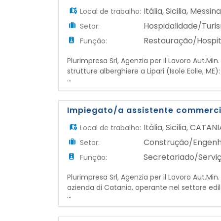
Itália
,
Sicilia
,
Messin
Local de trabalho:
Hospidalidade/Turi
Setor:
Restauração/Hospit
Função:
Plurimpresa Srl, Agenzia per il Lavoro Aut.Min
strutture alberghiere a Lipari (Isole Eol
...
- Servizio ai tavoli - Presa comande - Prepa
Requisiti: - Esp
Impiegato/a assistente commercia
Itália
,
Sicilia
,
CATANI
Local de trabalho:
Construção/Engenha
Setor:
Secretariado/Servi
Função:
Plurimpresa Srl, Agenzia per il Lavoro Aut.Min
azienda di Catania, operante nel settore edile,
...
IMPIEGATO/A ASSISTENTE COMMERCIALE RESP
la rete vendita nelle att