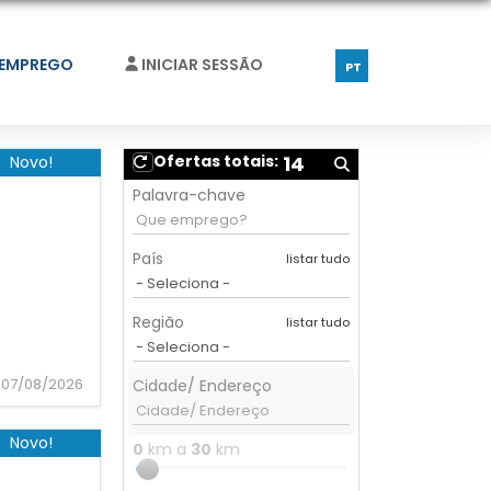
 EMPREGO
INICIAR SESSÃO
PT
Ofertas totais:
14
Novo!
Palavra-chave
País
listar tudo
Região
listar tudo
07/08/2026
Cidade/ Endereço
Novo!
0
km a
30
km