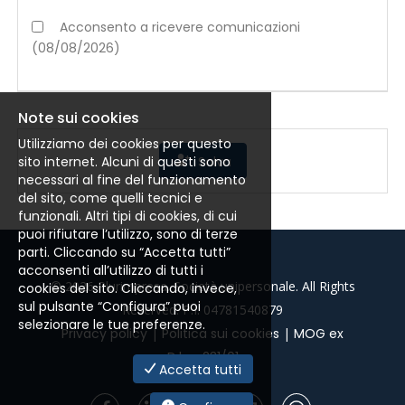
Acconsento a ricevere comunicazioni
(08/08/2026)
Note sui cookies
Utilizziamo dei cookies per questo
sito internet. Alcuni di questi sono
Salva
necessari al fine del funzionamento
del sito, come quelli tecnici e
funzionali. Altri tipi di cookies, di cui
puoi rifiutare l’utilizzo, sono di terze
parti. Cliccando su “Accetta tutti”
acconsenti all’utilizzo di tutti i
©
2026 Plurimpresa. Società unipersonale. All Rights
cookies del sito. Cliccando, invece,
sul pulsante “Configura” puoi
Reserved. P.I. 04781540879
selezionare le tue preferenze.
Privacy policy
|
Politica sui cookies
|
MOG ex
D.lgs. 231/01
Accetta tutti