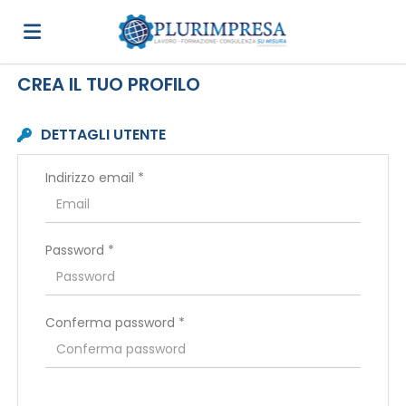
CREA IL TUO PROFILO
Home
DETTAGLI UTENTE
Offerte
Indirizzo email *
di
Carica
Password *
lavoro
il
Login
Conferma password *
CV
Lingua