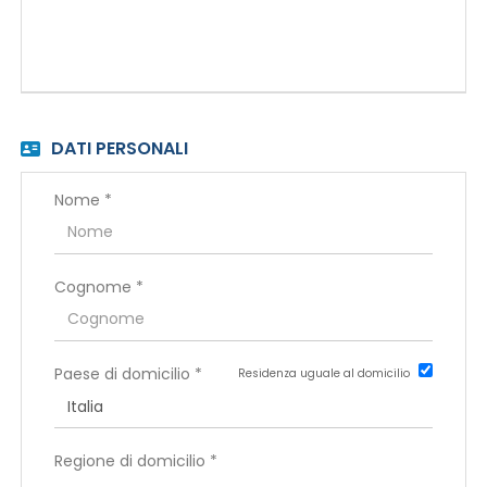
EN
FR
DATI PERSONALI
IT
Nome *
DE
Cognome *
ES
Paese di domicilio *
Residenza uguale al domicilio
PT
Regione di domicilio *