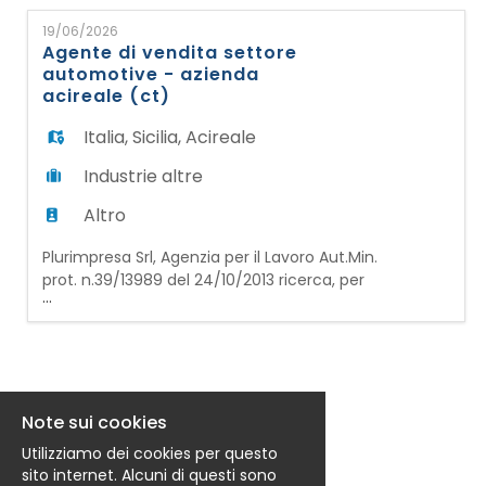
EN
Budrio (Bologna): ADDETTO/A
19/06/2026
CONTROLLO QUALITA' RESPONSABILITA': -
Agente di vendita settore
Eseguire controlli dimensionali e visivi sui
automotive - azienda
FR
componenti prodotti. - Verificare la confo
acireale (ct)
Italia
,
Sicilia
,
Acireale
IT
Industrie altre
Altro
DE
Plurimpresa Srl, Agenzia per il Lavoro Aut.Min.
prot. n.39/13989 del 24/10/2013 ricerca, per
...
ES
azienda cliente operante nel mondo della
vendita all'ingrosso di batterie per il settore
automotive e nautico: AGENTE DI
COMMERCIO RESPONSABILITA': -
PT
Sviluppo e gestione del portafoglio clienti
(officine, autoricambi, flotte, ecc.) - Pr
Note sui cookies
Utilizziamo dei cookies per questo
sito internet. Alcuni di questi sono