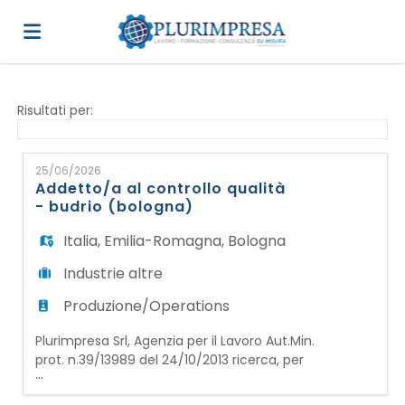
Home
Risultati per:
Offerte
25/06/2026
Addetto/a al controllo qualità
- budrio (bologna)
di
Carica
Italia
,
Emilia-Romagna
,
Bologna
Industrie altre
lavoro
il
Login
Produzione/Operations
Plurimpresa Srl, Agenzia per il Lavoro Aut.Min.
CV
Lingua
prot. n.39/13989 del 24/10/2013 ricerca, per
...
importante azienda operante nel settore
della lavorazione dell'alluminio, con sede a