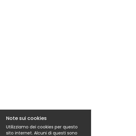
EN
FR
IT
DE
ES
PT
Note sui cookies
Utilizziamo dei cookies per questo
sito internet. Alcuni di questi sono