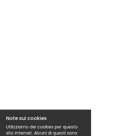
EN
FR
IT
DE
ES
PT
Note sui cookies
Utilizziamo dei cookies per questo
sito internet. Alcuni di questi sono