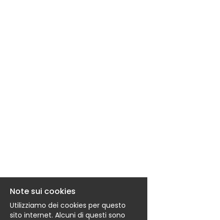
EN
FR
IT
DE
ES
PT
Note sui cookies
Utilizziamo dei cookies per questo
sito internet. Alcuni di questi sono