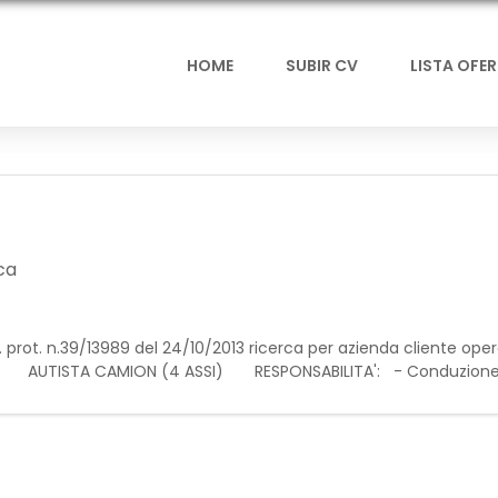
HOME
SUBIR CV
LISTA OFE
ca
n. prot. n.39/13989 del 24/10/2013 ricerca per azienda cliente ope
Roma: AUTISTA CAMION (4 ASSI) RESPONSABILITA': - Conduzion
i; - Carico, scarico e cor