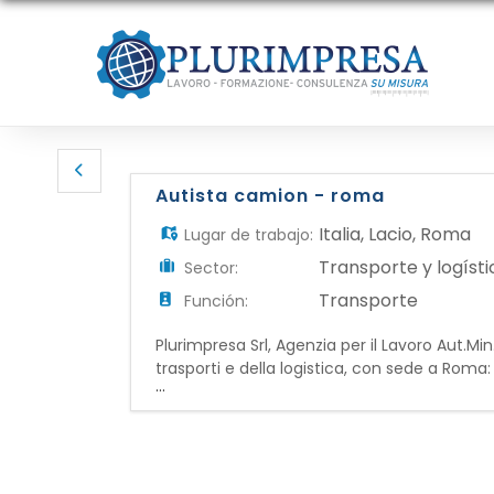
Autista camion - roma
Italia
,
Lacio
,
Roma
Lugar de trabajo:
Transporte y logísti
Sector:
Transporte
Función:
Plurimpresa Srl, Agenzia per il Lavoro Aut.Mi
trasporti e della logistica, con sede a 
...
assi) per il trasporto di merci su tratte local