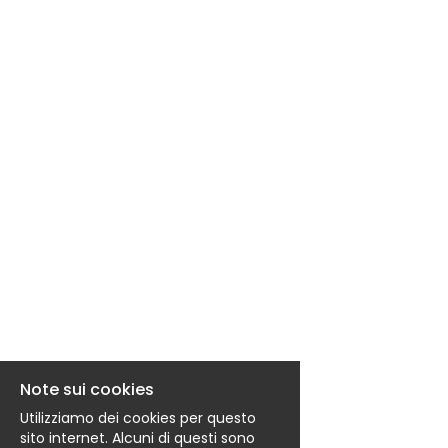
EN
FR
IT
DE
ES
PT
Note sui cookies
Utilizziamo dei cookies per questo
sito internet. Alcuni di questi sono