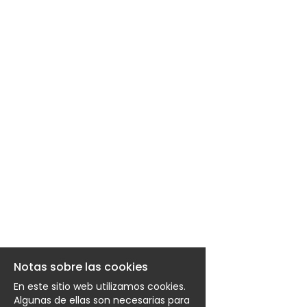
EN
FR
IT
DE
ES
PT
Notas sobre las cookies
En este sitio web utilizamos cookies.
Algunas de ellas son necesarias para