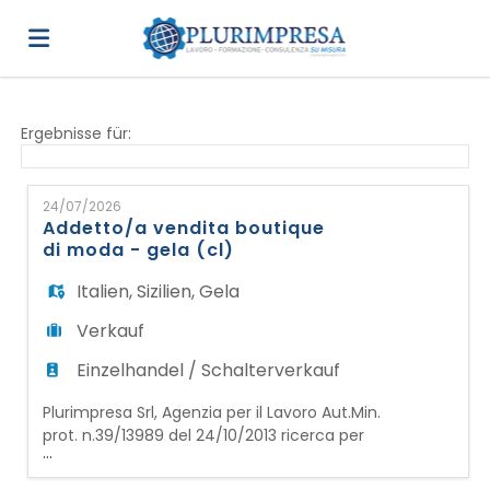
Home
Ergebnisse für:
Stellen
24/07/2026
Addetto/a vendita boutique
di moda - gela (cl)
Lebenslauf
Italien
,
Sizilien
,
Gela
Verkauf
hochladen
Anmelden
Einzelhandel / Schalterverkauf
Plurimpresa Srl, Agenzia per il Lavoro Aut.Min.
Sprache
prot. n.39/13989 del 24/10/2013 ricerca per
...
importante negozio di Moda nel centro di
Gela(CL) un/una: ADDETTO/A ALLA VENDITA