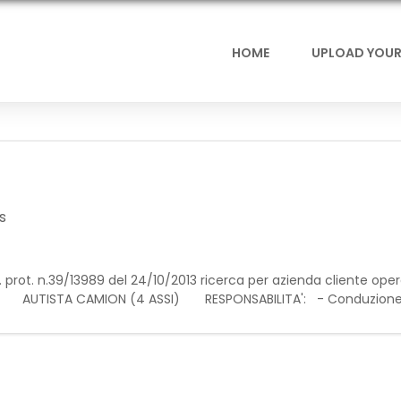
HOME
UPLOAD YOUR
s
n. prot. n.39/13989 del 24/10/2013 ricerca per azienda cliente ope
Roma: AUTISTA CAMION (4 ASSI) RESPONSABILITA': - Conduzion
i; - Carico, scarico e cor