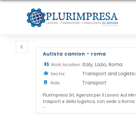
Autista camion - roma
Italy
,
Lazio
,
Roma
Work location:
Transport and Logistic
Sector:
Transport
Role:
Plurimpresa Srl, Agenzia per il Lavoro Aut.Mi
trasporti e della logistica, con sede a 
...
assi) per il trasporto di merci su tratte local