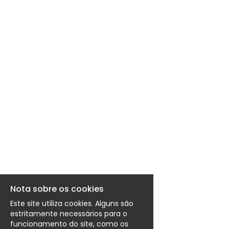
EN
FR
IT
DE
ES
PT
Nota sobre os cookies
Este site utiliza cookies. Alguns são
estritamente necessários para o
funcionamento do site, como os