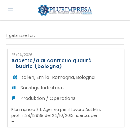
Home
Ergebnisse für:
Stellen
25/06/2026
Addetto/a al controllo qualità
- budrio (bologna)
Lebenslauf
Italien
,
Emilia-Romagna
,
Bologna
Sonstige Industrien
hochladen
Anmelden
Produktion / Operations
Plurimpresa Srl, Agenzia per il Lavoro Aut.Min.
Sprache
prot. n.39/13989 del 24/10/2013 ricerca, per
...
importante azienda operante nel settore
della lavorazione dell'alluminio, con sede a