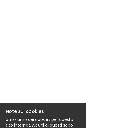
EN
RESPONSABILITA': - Conduzione di camion
(camion 4 assi) per il trasporto di merci su
tratte locali; - Carico, scarico e cor
FR
IT
DE
ES
PT
Note sui cookies
Utilizziamo dei cookies per questo
sito internet. Alcuni di questi sono