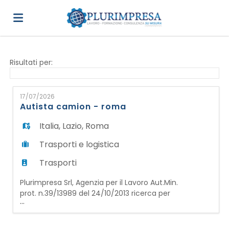
Home
Risultati per:
Offerte
17/07/2026
Autista camion - roma
di
Carica
Italia
,
Lazio
,
Roma
Trasporti e logistica
lavoro
il
Login
Trasporti
Plurimpresa Srl, Agenzia per il Lavoro Aut.Min.
CV
Lingua
prot. n.39/13989 del 24/10/2013 ricerca per
...
azienda cliente operante nel settore dei
trasporti e della logistica, con sede a Roma:
AUTISTA CAMION (4 ASSI)