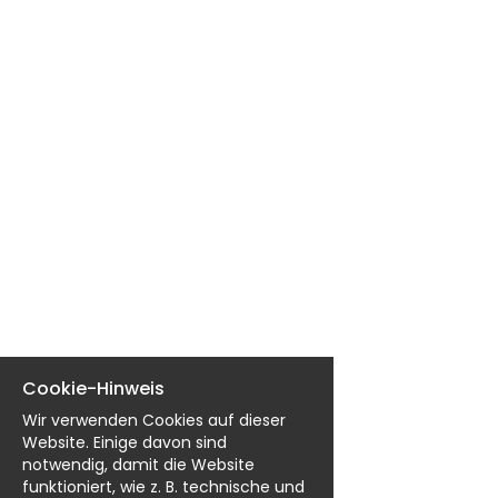
EN
FR
IT
DE
ES
PT
Cookie-Hinweis
Wir verwenden Cookies auf dieser
Website. Einige davon sind
notwendig, damit die Website
funktioniert, wie z. B. technische und